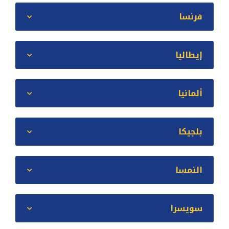
فرنسا
إيطاليا
ألمانيا
بلجيكا
النمسا
سويسرا