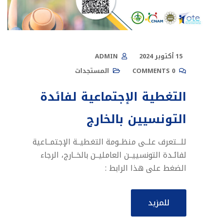
15 أكتوبر 2024
ADMIN
0 COMMENTS
المستجدات
التغطية الإجتماعية لفائدة
التونسيين بالخارج
للـــتعرف علــى منظــومة التغطيــة الإجتمــاعية
لفائـدة التونسييــن العامليــن بالخــارج، الرجاء
الضغط على هذا الرابط :
للمزيد