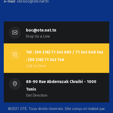
e-mail:
ote.boc@ote.nat.tn
boc@ote.nat.tn
Drop Us a Line
Tel : (00 216) 71 343 665 / 71 343 648 Fax
: (00 216) 71 343 746
Call Us Now
88-90 Rue Abderrazak Chraibi - 1000
Tunis
Get Direction
©2021 OTE. Tous droits réservés. Site conçu et réalisé par