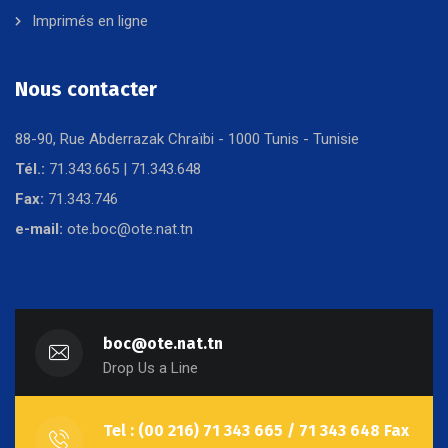
Imprimés en ligne
Nous contacter
88-90, Rue Abderrazak Chraïbi - 1000 Tunis - Tunisie
Tél.:
71.343.665 | 71.343.648
Fax:
71.343.746
e-mail:
ote.boc@ote.nat.tn
boc@ote.nat.tn
Drop Us a Line
Tel : (00 216) 71 343 665 / 71 343 648 Fax