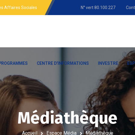
es Affaires Sociales
N° vert 80.100.227
Cont
 PROGRAMMES
CENTRE D’INFORMATIONS
INVESTRE
ESP
Médiathèque
Accueil
Espace Média
Médiathèque