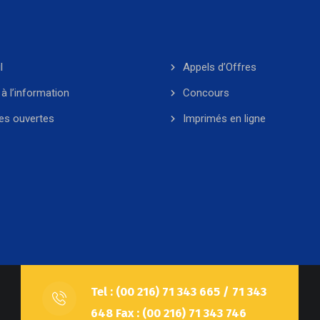
l
Appels d’Offres
à l’information
Concours
es ouvertes
Imprimés en ligne
Tel : (00 216) 71 343 665 / 71 343
648 Fax : (00 216) 71 343 746