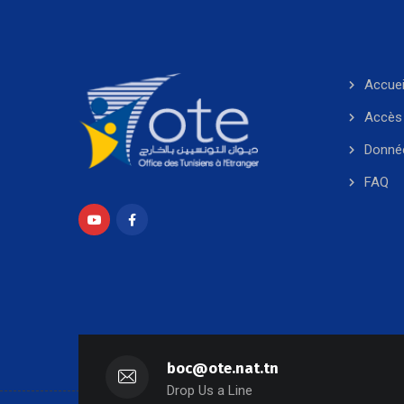
Accuei
Accès 
Donné
FAQ
boc@ote.nat.tn
Drop Us a Line