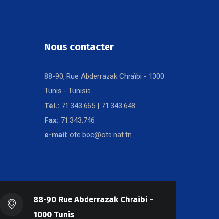
Nous contacter
88-90, Rue Abderrazak Chraïbi - 1000
Tunis - Tunisie
Tél.:
71.343.665 | 71.343.648
Fax:
71.343.746
e-mail:
ote.boc@ote.nat.tn
88-90 Rue Abderrazak Chraibi -
1000 Tunis